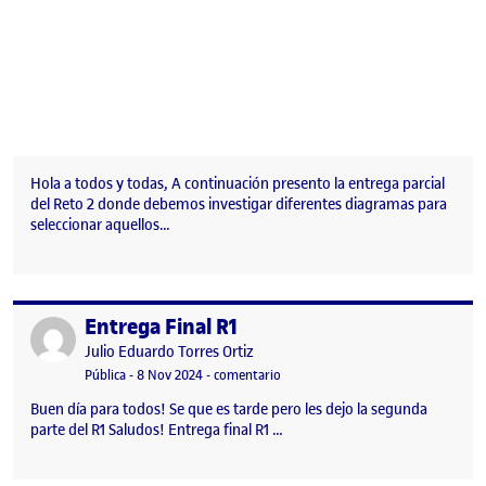
Hola a todos y todas, A continuación presento la entrega parcial
del Reto 2 donde debemos investigar diferentes diagramas para
seleccionar aquellos…
Entrega Final R1
Publicado por
Publicado por
Julio Eduardo Torres Ortiz
Visibilidad:
Fecha de publicación
en Entrega Final R1
Pública
-
8 Nov 2024
-
comentario
Buen día para todos! Se que es tarde pero les dejo la segunda
parte del R1 Saludos! Entrega final R1 …