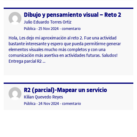
Dibujo y pensamiento visual – Reto 2
Publicado por
Publicado por
Julio Eduardo Torres Ortiz
Visibilidad:
Fecha de publicación
en Dibujo y pensamiento visual – 
Pública
-
25 Nov 2024
-
comentario
Hola, Les dejo mi aproximación al reto 2. Fue una actividad
bastante interesante y espero que pueda permitirme generar
elementos visuales mucho más completos y con una
comunicación más asertiva en actividades futuras. Saludos!
Entrega parcial R2 …
R2 (parcial)-Mapear un servicio
Publicado por
Publicado por
Kilian Quevedo Reyes
Visibilidad:
Fecha de publicación
en R2 (parcial)-Mapear un servicio
Pública
-
24 Nov 2024
-
comentario