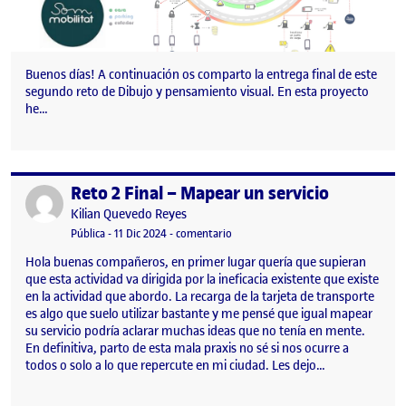
Buenos días! A continuación os comparto la entrega final de este
segundo reto de Dibujo y pensamiento visual. En esta proyecto
he…
Reto 2 Final – Mapear un servicio
Publicado por
Publicado por
Kilian Quevedo Reyes
Visibilidad:
Fecha de publicación
en Reto 2 Final – Mapear un servicio
Pública
-
11 Dic 2024
-
comentario
Hola buenas compañeros, en primer lugar quería que supieran
que esta actividad va dirigida por la ineficacia existente que existe
en la actividad que abordo. La recarga de la tarjeta de transporte
es algo que suelo utilizar bastante y me pensé que igual mapear
su servicio podría aclarar muchas ideas que no tenía en mente.
En definitiva, parto de esta mala praxis no sé si nos ocurre a
todos o solo a lo que repercute en mi ciudad. Les dejo…