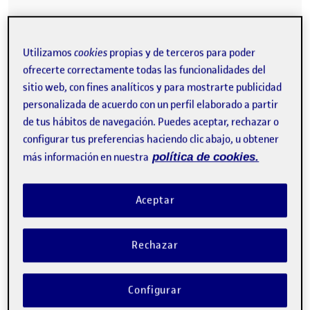
Entrega parcial R3
Publicado por
Utilizamos
cookies
propias y de terceros para poder
Publicado por
Julio Eduardo Torres Ortiz
ofrecerte correctamente todas las funcionalidades del
Visibilidad:
Fecha de publicación
en Entrega parcial R3
Pública
-
11 Ene 2025
-
comentario
sitio web, con fines analíticos y para mostrarte publicidad
Hola, les comparto el trabajo que realicé para la entrega parcial
personalizada de acuerdo con un perfil elaborado a partir
del R3. Saludos! Entrega parcial R3 …
de tus hábitos de navegación. Puedes aceptar, rechazar o
configurar tus preferencias haciendo clic abajo, u obtener
más información en nuestra
política de cookies.
RETO 3 – PARCIAL
Publicado por
Publicado por
Kilian Quevedo Reyes
Aceptar
Visibilidad:
Fecha de publicación
7 enero, 2025 11:08 am
en RETO 3 – PARCIAL
Pública
-
7 Ene 2025
-
comentario
Hola buenas a tod@s, feliz año y espero que estén bien y que sus
Rechazar
deseos se cumplan para este año. Dejo aquí mi parcial del Reto 3.
Un saludo a tod@s. Entrega parcial R3 …
Configurar