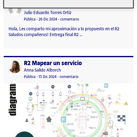
Reto 2 – Julio Torres
Publicado por
Publicado por
Julio Eduardo Torres Ortiz
Visibilidad:
Fecha de publicación
26 diciembre, 2024 11:48 pm
en Reto 2 – Julio Torres
Pública
-
26 Dic 2024
-
comentario
Hola, Les comparto mi aproximación a lo propuesto en el R2
Saludos compañeros! Entrega final R2 …
R2 Mapear un servicio
Publicado por
Publicado por
Anna Salido Alborch
Visibilidad:
Fecha de publicación
15 diciembre, 2024 12:23 pm
en R2 Mapear un servicio
Pública
-
15 Dic 2024
-
comentario