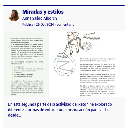
Miradas y estilos
Publicado por
Publicado por
Anna Salido Alborch
Visibilidad:
Fecha de publicación
en Miradas y estilos
Pública
-
26 Oct 2024
-
comentario
En esta segunda parte de la actividad del Reto 1 he explorado
diferentes formas de enfocar una misma acción para verla
desde…