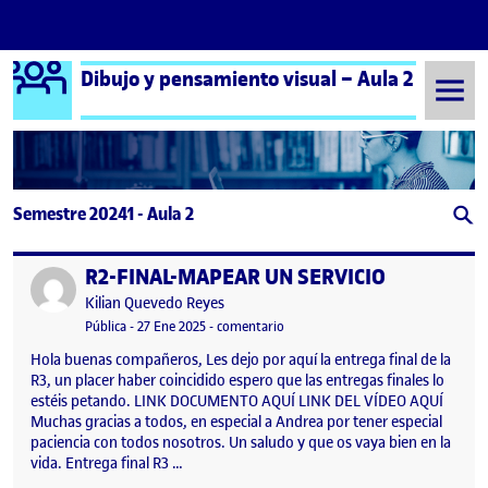
Logo Ágora
Dibujo y pensamiento visual – Aula 2
Saltar al contenido
Semestre 20241 - Aula 2
R2-FINAL-MAPEAR UN SERVICIO
Publicado por
Publicado por
Kilian Quevedo Reyes
Visibilidad:
Fecha de publicación
en R2-FINAL-MAPEAR UN SERVICIO
Pública
-
27 Ene 2025
-
comentario
Hola buenas compañeros, Les dejo por aquí la entrega final de la
R3, un placer haber coincidido espero que las entregas finales lo
estéis petando. LINK DOCUMENTO AQUÍ LINK DEL VÍDEO AQUÍ
Muchas gracias a todos, en especial a Andrea por tener especial
paciencia con todos nosotros. Un saludo y que os vaya bien en la
vida. Entrega final R3 …